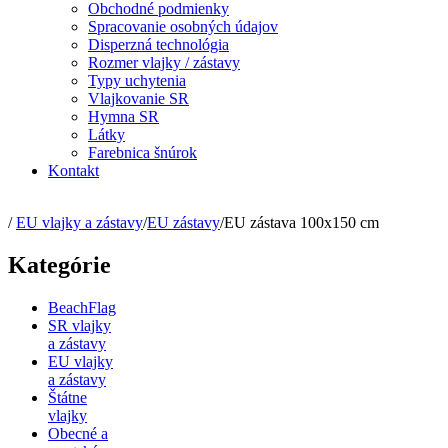
Obchodné podmienky
Spracovanie osobných údajov
Disperzná technológia
Rozmer vlajky / zástavy
Typy uchytenia
Vlajkovanie SR
Hymna SR
Látky
Farebnica šnúrok
Kontakt
/
EU vlajky a zástavy
/
EU zástavy
/
EU zástava 100x150 cm
Kategórie
BeachFlag
SR vlajky
a zástavy
EU vlajky
a zástavy
Štátne
vlajky
Obecné a