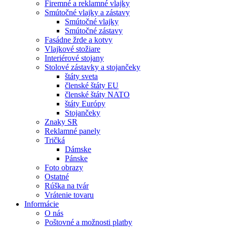
Firemné a reklamné vlajky
Smútočné vlajky a zástavy
Smútočné vlajky
Smútočné zástavy
Fasádne žrde a kotvy
Vlajkové stožiare
Interiérové stojany
Stolové zástavky a stojančeky
štáty sveta
členské štáty EU
členské štáty NATO
štáty Európy
Stojančeky
Znaky SR
Reklamné panely
Tričká
Dámske
Pánske
Foto obrazy
Ostatné
Rúška na tvár
Vrátenie tovaru
Informácie
O nás
Poštovné a možnosti platby