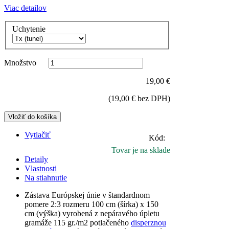
Viac detailov
Uchytenie
Množstvo
19,00 €
(
19,00 €
bez DPH)
Vložiť do košíka
Vytlačiť
Kód:
Tovar je na sklade
Detaily
Vlastnosti
Na stiahnutie
Zástava Európskej únie v štandardnom
pomere 2:3 rozmeru 100 cm (šírka) x 150
cm (výška) vyrobená z nepáravého úpletu
gramáže 115 gr./m2 potlačeného
disperznou