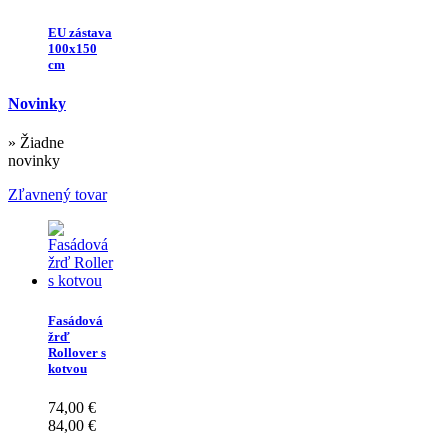
EU zástava
100x150
cm
Novinky
» Žiadne
novinky
Zľavnený tovar
Fasádová
žrď
Rollover s
kotvou
74,00 €
84,00 €