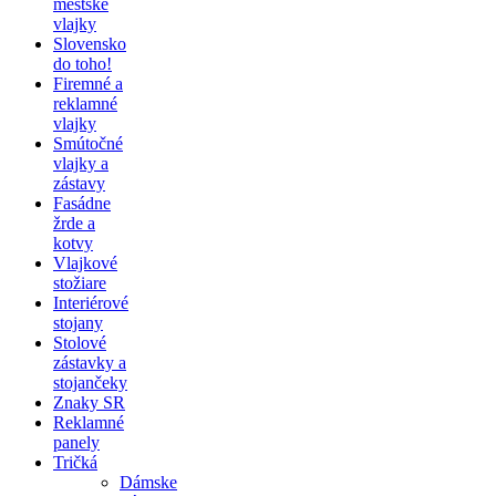
mestské
vlajky
Slovensko
do toho!
Firemné a
reklamné
vlajky
Smútočné
vlajky a
zástavy
Fasádne
žrde a
kotvy
Vlajkové
stožiare
Interiérové
stojany
Stolové
zástavky a
stojančeky
Znaky SR
Reklamné
panely
Tričká
Dámske