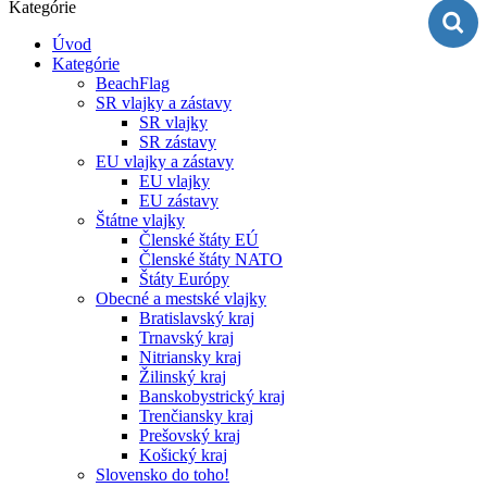
Kategórie
Úvod
Kategórie
BeachFlag
SR vlajky a zástavy
SR vlajky
SR zástavy
EU vlajky a zástavy
EU vlajky
EU zástavy
Štátne vlajky
Členské štáty EÚ
Členské štáty NATO
Štáty Európy
Obecné a mestské vlajky
Bratislavský kraj
Trnavský kraj
Nitriansky kraj
Žilinský kraj
Banskobystrický kraj
Trenčiansky kraj
Prešovský kraj
Košický kraj
Slovensko do toho!