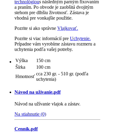
technológiou
s následným parným fixovaním
a praním. Po obvode je zaobšitá dvojitým
stehom pre dlhšiu životnosť. Zástava je
vhodná pre vonkajšie použitie.
Pozrite si ako správne
Vlajkovať.
Pozrite si viac informácií pre
Uchytenie.
Prípadne vám vyrobíme zástavu rozmeru a
uchytenia podľa vašej potreby.
Výška
150 cm
Šírka
100 cm
cca 230 gr. - 510 gr. (podľa
Hmotnosť
uchytenia)
Návod na užívanie.pdf
Návod na užívanie vlajok a zástav.
Na stiahnutie (0)
Cenník.pdf