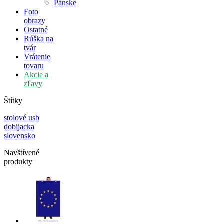
Pánske
Foto
obrazy
Ostatné
Rúška na
tvár
Vrátenie
tovaru
Akcie a
zľavy
Štítky
stolové
usb
dobijacka
slovensko
Navštívené
produkty