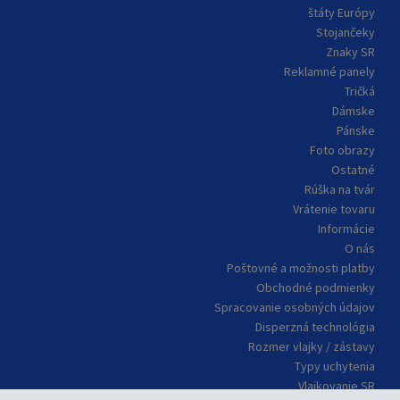
štáty Európy
Stojančeky
Znaky SR
Reklamné panely
Tričká
Dámske
Pánske
Foto obrazy
Ostatné
Rúška na tvár
Vrátenie tovaru
Informácie
O nás
Poštovné a možnosti platby
Obchodné podmienky
Spracovanie osobných údajov
Disperzná technológia
Rozmer vlajky / zástavy
Typy uchytenia
Vlajkovanie SR