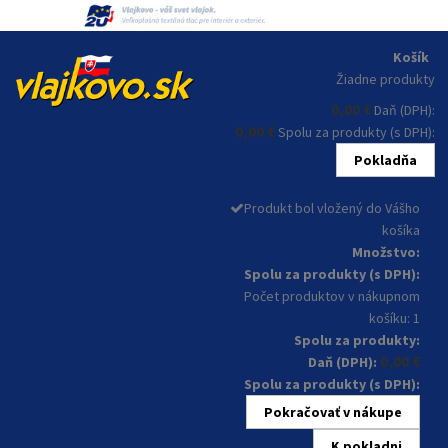
Košík
Žiadne produkty
0,00 €
Daň (DPH):
0,00 €
Spolu za produkty (s DPH):
Pokladňa
Produkt bol vložený do Vášho
košíka
Množstvo:
Spolu za produkty (s DPH):
Počet produktov v nákupnom
košíku: 1
Spolu za produkty:
0,00 €
Daň (DPH):
Spolu za produkty (s DPH):
Pokračovať v nákupe
K pokladni