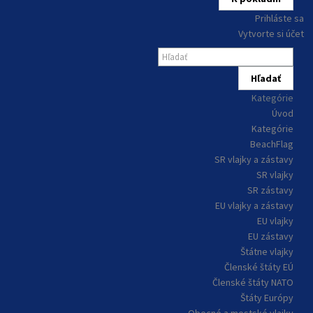
Prihláste sa
Vytvorte si účet
Hľadať
Kategórie
Úvod
Kategórie
BeachFlag
SR vlajky a zástavy
SR vlajky
SR zástavy
EU vlajky a zástavy
EU vlajky
EU zástavy
Štátne vlajky
Členské štáty EÚ
Členské štáty NATO
Štáty Európy